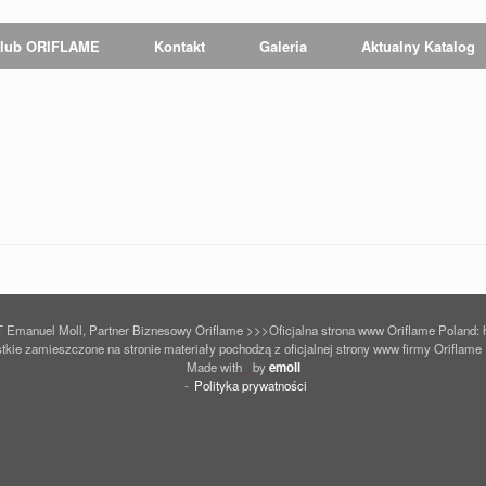
lub ORIFLAME
Kontakt
Galeria
Aktualny Katalog
 Emanuel Moll, Partner Biznesowy Oriflame >>>Oficjalna strona www Oriflame Poland: ht
kie zamieszczone na stronie materiały pochodzą z oficjalnej strony www firmy Oriflame
Made with
by
emoll
Polityka prywatności