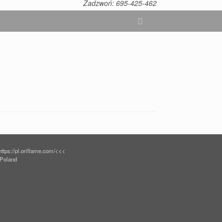
Zadzwoń: 695-425-462
tps://pl.oriflame.com/<<<
 Poland