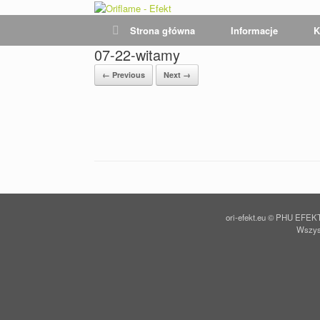
Skip
to
Strona główna
Informacje
K
content
07-22-witamy
← Previous
Next →
ori-efekt.eu © PHU EFEKT
Wszyst