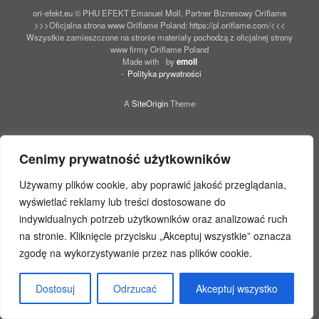
ori-efekt.eu © PHU EFEKT Emanuel Moll, Partner Biznesowy Oriflame
>>>Oficjalna strona www Oriflame Poland: https://pl.oriflame.com/<<<
Wszystkie zamieszczone na stronie materiały pochodzą z oficjalnej strony
www firmy Oriflame Poland
Made with
by
emoll
Polityka prywatności
A
SiteOrigin
Theme
Cenimy prywatność użytkowników
Używamy plików cookie, aby poprawić jakość przeglądania,
wyświetlać reklamy lub treści dostosowane do
indywidualnych potrzeb użytkowników oraz analizować ruch
na stronie. Kliknięcie przycisku „Akceptuj wszystkie” oznacza
zgodę na wykorzystywanie przez nas plików cookie.
Dostosuj
Odrzucać
Akceptuj wszystko