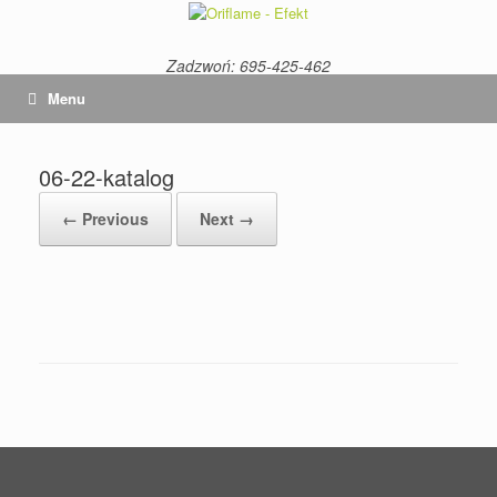
Skip
to
content
Zadzwoń: 695-425-462
Menu
06-22-katalog
← Previous
Next →