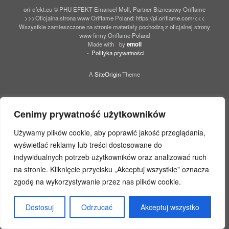
ori-efekt.eu © PHU EFEKT Emanuel Moll, Partner Biznesowy Oriflame
>>>Oficjalna strona www Oriflame Poland: https://pl.oriflame.com/<<<
Wszystkie zamieszczone na stronie materiały pochodzą z oficjalnej strony
www firmy Oriflame Poland
Made with
by
emoll
Polityka prywatności
A
SiteOrigin
Theme
Cenimy prywatność użytkowników
Używamy plików cookie, aby poprawić jakość przeglądania,
wyświetlać reklamy lub treści dostosowane do
indywidualnych potrzeb użytkowników oraz analizować ruch
na stronie. Kliknięcie przycisku „Akceptuj wszystkie” oznacza
zgodę na wykorzystywanie przez nas plików cookie.
Dostosuj
Odrzucać
Akceptuj wszystko