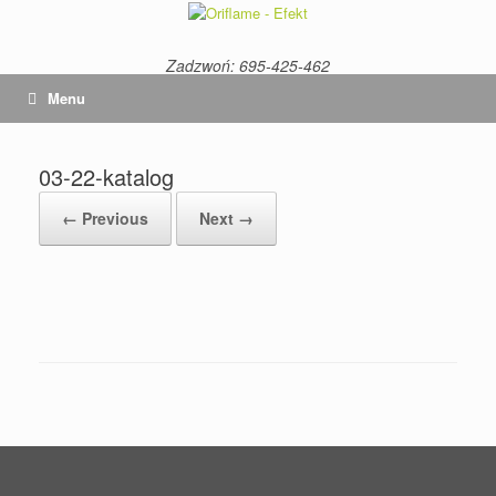
Skip
to
content
Zadzwoń: 695-425-462
Menu
03-22-katalog
← Previous
Next →